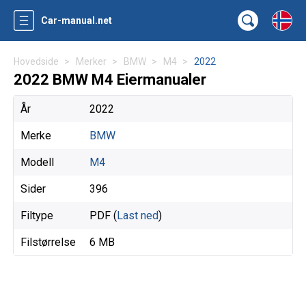
Car-manual.net
Hovedside
Merker
BMW
M4
2022
2022 BMW M4 Eiermanualer
År
2022
Merke
BMW
Modell
M4
Sider
396
Filtype
PDF (
Last ned
)
Filstørrelse
6 MB