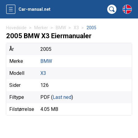
Car-manual.net
Hovedside
Merker
BMW
X3
2005
2005 BMW X3 Eiermanualer
År
2005
Merke
BMW
Modell
X3
Sider
126
Filtype
PDF (
Last ned
)
Filstørrelse
4.05 MB