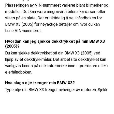
Plasseringen av VIN-nummeret varierer blant bilmerker og
modeller. Det kan være inngravert i bilens karosseri eller
vises på en plate. Det er tilrådelig å se i håndboken for
BMW X3 (2005) for nøyaktige detaljer om hvor du kan
finne VIN-nummeret.
Hvordan kan jeg sjekke dekktrykket på min BMW X3
(2005)?
Du kan sjekke dekktrykket på din BMW X3 (2005) ved
hjelp av et dekktrykkmåler. Det anbefalte dekktrykket kan
vanligvis finnes på en klistremerke inne i førerdøren eller i
eierhåndboken.
Hva slags olje trenger min BMW X3?
Type olje din BMW X3 trenger avhenger av motoren. Sjekk
eierhåndboken for anbefalt oljeviskositet og
spesifikasjon.
Hva er egentlig et VIN-nummer?