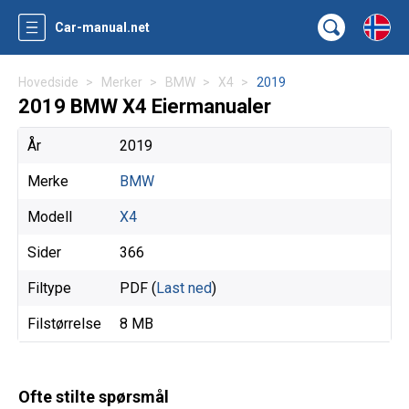
Car-manual.net
Hovedside
Merker
BMW
X4
2019
2019 BMW X4 Eiermanualer
År
2019
Merke
BMW
Modell
X4
Sider
366
Filtype
PDF (
Last ned
)
Filstørrelse
8 MB
Ofte stilte spørsmål