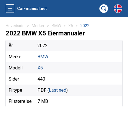
Car-manual.net
Hovedside
Merker
BMW
X5
2022
2022 BMW X5 Eiermanualer
År
2022
Merke
BMW
Modell
X5
Sider
440
Filtype
PDF (
Last ned
)
Filstørrelse
7 MB