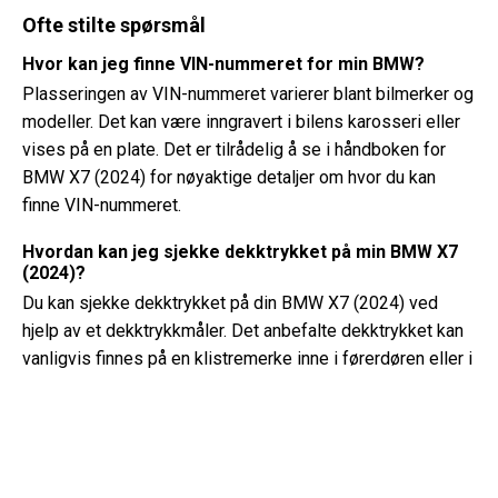
Ofte stilte spørsmål
Hvor kan jeg finne VIN-nummeret for min BMW?
Plasseringen av VIN-nummeret varierer blant bilmerker og
modeller. Det kan være inngravert i bilens karosseri eller
vises på en plate. Det er tilrådelig å se i håndboken for
BMW X7 (2024) for nøyaktige detaljer om hvor du kan
finne VIN-nummeret.
Hvordan kan jeg sjekke dekktrykket på min BMW X7
(2024)?
Du kan sjekke dekktrykket på din BMW X7 (2024) ved
hjelp av et dekktrykkmåler. Det anbefalte dekktrykket kan
vanligvis finnes på en klistremerke inne i førerdøren eller i
eierhåndboken.
Hva slags olje trenger min BMW X7?
Type olje din BMW X7 trenger avhenger av motoren. Sjekk
eierhåndboken for anbefalt oljeviskositet og