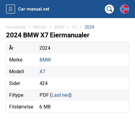
Car-manual.net
Hovedside
Merker
BMW
X7
2024
2024 BMW X7 Eiermanualer
År
2024
Merke
BMW
Modell
X7
Sider
424
Filtype
PDF (
Last ned
)
Filstørrelse
6 MB