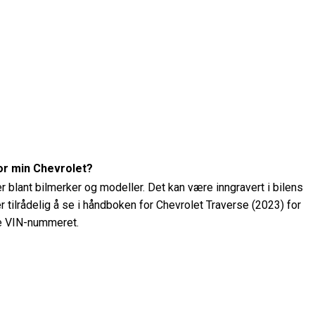
or min Chevrolet?
 blant bilmerker og modeller. Det kan være inngravert i bilens
er tilrådelig å se i håndboken for Chevrolet Traverse (2023) for
ne VIN-nummeret.
t på min Chevrolet Traverse (2023)?
olet Traverse (2023) ved hjelp av et dekktrykkmåler. Det
nes på en klistremerke inne i førerdøren eller i eierhåndboken.