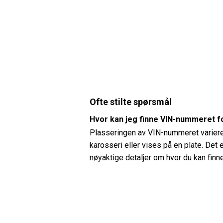
Ofte stilte spørsmål
Hvor kan jeg finne VIN-nummeret f
Plasseringen av VIN-nummeret varierer
karosseri eller vises på en plate. Det 
nøyaktige detaljer om hvor du kan fin
Hvordan kan jeg sjekke dekktrykke
Du kan sjekke dekktrykket på din Chevr
anbefalte dekktrykket kan vanligvis fin