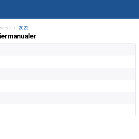
verse
2023
iermanualer