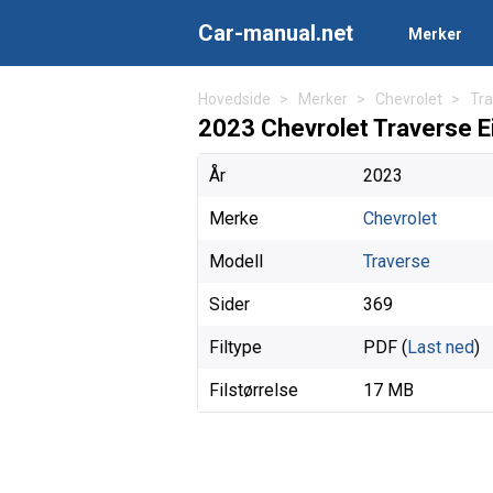
Car-manual.net
Merker
Hovedside
Merker
Chevrolet
Tra
2023 Chevrolet Traverse E
År
2023
Merke
Chevrolet
Modell
Traverse
Sider
369
Filtype
PDF (
Last ned
)
Filstørrelse
17 MB