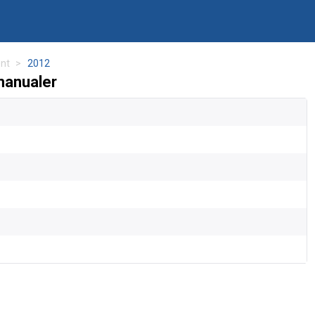
nt
2012
manualer