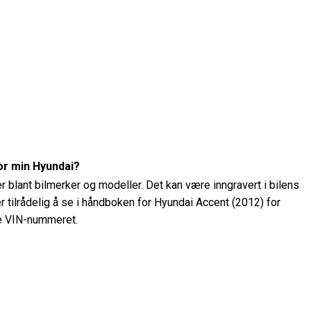
or min Hyundai?
 blant bilmerker og modeller. Det kan være inngravert i bilens
er tilrådelig å se i håndboken for Hyundai Accent (2012) for
ne VIN-nummeret.
t på min Hyundai Accent (2012)?
dai Accent (2012) ved hjelp av et dekktrykkmåler. Det
nes på en klistremerke inne i førerdøren eller i eierhåndboken.