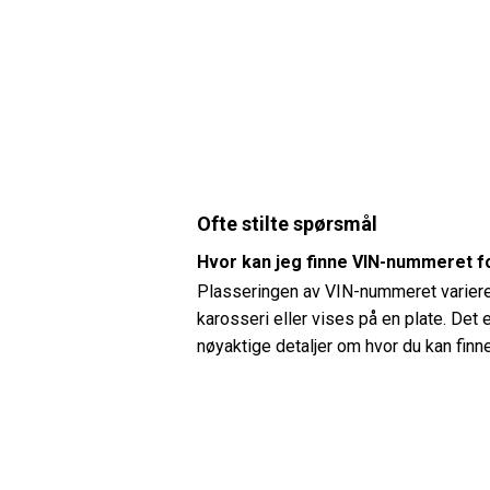
Ofte stilte spørsmål
Hvor kan jeg finne VIN-nummeret f
Plasseringen av VIN-nummeret varierer
karosseri eller vises på en plate. Det 
nøyaktige detaljer om hvor du kan fin
Hvordan kan jeg sjekke dekktrykke
Du kan sjekke dekktrykket på din Hyun
anbefalte dekktrykket kan vanligvis fin