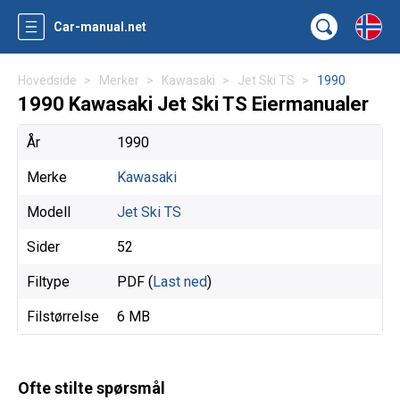
Car-manual.net
Hovedside
Merker
Kawasaki
Jet Ski TS
1990
1990 Kawasaki Jet Ski TS Eiermanualer
År
1990
Merke
Kawasaki
Modell
Jet Ski TS
Sider
52
Filtype
PDF (
Last ned
)
Filstørrelse
6 MB
Ofte stilte spørsmål