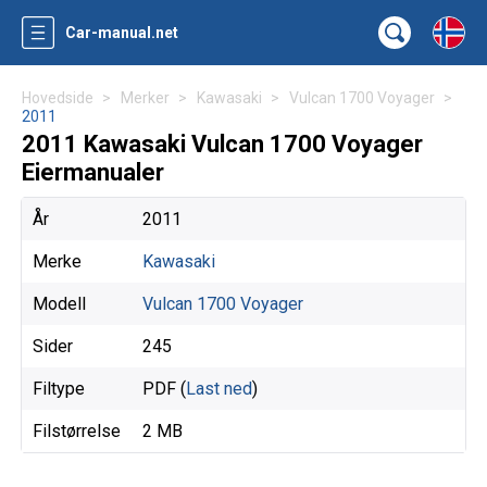
Car-manual.net
Hovedside
Merker
Kawasaki
Vulcan 1700 Voyager
2011
2011 Kawasaki Vulcan 1700 Voyager
Eiermanualer
År
2011
Merke
Kawasaki
Modell
Vulcan 1700 Voyager
Sider
245
Filtype
PDF (
Last ned
)
Filstørrelse
2 MB