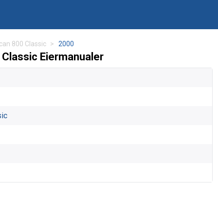
can 800 Classic
2000
Classic Eiermanualer
sic