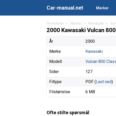
Car-manual.net
Merker
Hovedside
Merker
Kawasaki
Vul
2000 Kawasaki Vulcan 800 
År
2000
Merke
Kawasaki
Modell
Vulcan 800 Clas
Sider
127
Filtype
PDF (
Last ned
)
Filstørrelse
6 MB
Ofte stilte spørsmål