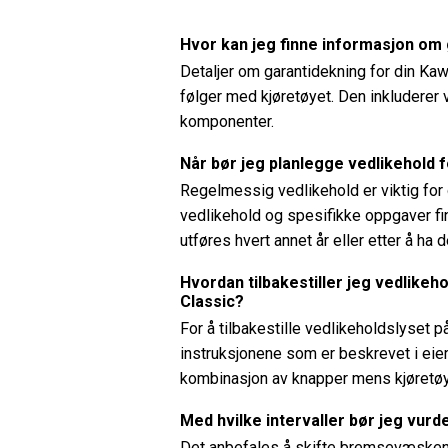
Hvor kan jeg finne informasjon om 
Detaljer om garantidekning for din Ka
følger med kjøretøyet. Den inkluderer 
komponenter.
Når bør jeg planlegge vedlikehold 
Regelmessig vedlikehold er viktig for 
vedlikehold og spesifikke oppgaver fin
utføres hvert annet år eller etter å ha
Hvordan tilbakestiller jeg vedlikeh
Classic?
For å tilbakestille vedlikeholdslyset 
instruksjonene som er beskrevet i eie
kombinasjon av knapper mens kjøretøy
Med hvilke intervaller bør jeg vu
Det anbefales å skifte bremsevæsken 