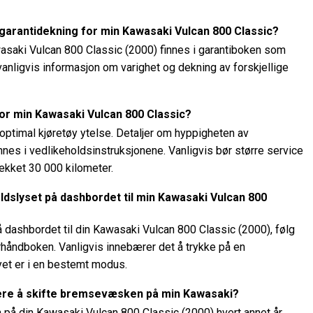
garantidekning for min Kawasaki Vulcan 800 Classic?
wasaki Vulcan 800 Classic (2000) finnes i garantiboken som
vanligvis informasjon om varighet og dekning av forskjellige
for min Kawasaki Vulcan 800 Classic?
optimal kjøretøy ytelse. Detaljer om hyppigheten av
nes i vedlikeholdsinstruksjonene. Vanligvis bør større service
 dekket 30 000 kilometer.
oldslyset på dashbordet til min Kawasaki Vulcan 800
på dashbordet til din Kawasaki Vulcan 800 Classic (2000), følg
rhåndboken. Vanligvis innebærer det å trykke på en
et er i en bestemt modus.
rdere å skifte bremsevæsken på min Kawasaki?
på din Kawasaki Vulcan 800 Classic (2000) hvert annet år.