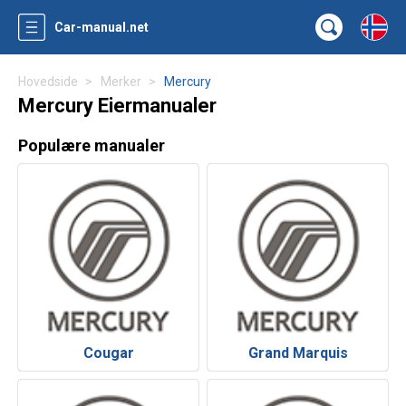
Car-manual.net
Hovedside
Merker
Mercury
Mercury Eiermanualer
Populære manualer
Cougar
Grand Marquis