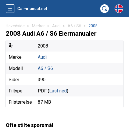
Car-manual.net
Hovedside
Merker
Audi
A6 / S6
2008
2008 Audi A6 / S6 Eiermanualer
År
2008
Merke
Audi
Modell
A6 / S6
Sider
390
Filtype
PDF (
Last ned
)
Filstørrelse
87 MB
Ofte stilte spørsmål