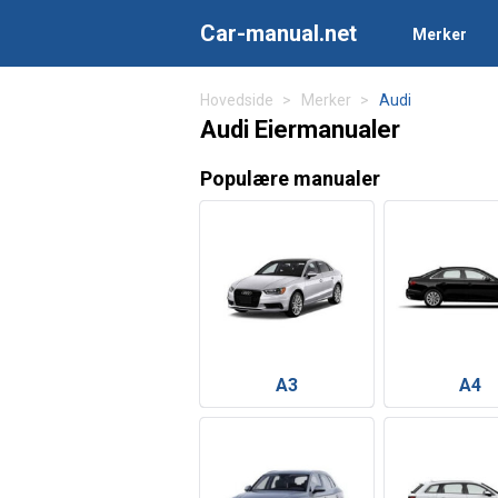
Car-manual.net
Merker
Hovedside
Merker
Audi
Audi Eiermanualer
Populære manualer
A3
A4