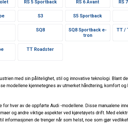
olet
RS 5 Sportback
RS 6 Avant
RS 7
pe
S3
S5 Sportback
SQ8
SQ8 Sportback e-
TT /
tron
pe
TT Roadster
ndustrien med sin pålitelighet, stil og innovative teknologi. Blan
isse modellene kjennetegnes av utmerket håndtering, komfort og 
ige for hver av de oppførte Audi -modellene. Disse manualene inn
emaer og andre viktige aspekter ved kjøretøyets drift. Med elek
ng til informasjonen de trenger når som helst, noe som gjør vedlik