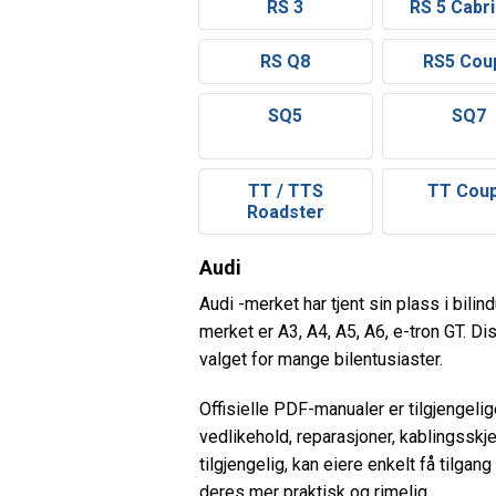
RS 3
RS 5 Cabri
RS Q8
RS5 Cou
SQ5
SQ7
TT / TTS
TT Cou
Roadster
Audi
Audi -merket har tjent sin plass i bili
merket er A3, A4, A5, A6, e-tron GT. D
valget for mange bilentusiaster.
Offisielle PDF-manualer er tilgjengel
vedlikehold, reparasjoner, kablingsskj
tilgjengelig, kan eiere enkelt få tilga
deres mer praktisk og rimelig.