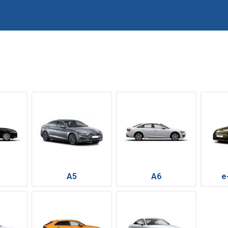
A5
A6
e