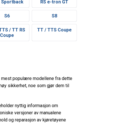
 Sportback
RS e-tron GT
S6
S8
 TTS / TT RS
TT / TTS Coupe
Coupe
t de mest populære modellene fra dette
høy sikkerhet, noe som gjør dem til
eholder nyttig informasjon om
troniske versjoner av manualene
ehold og reparasjon av kjøretøyene