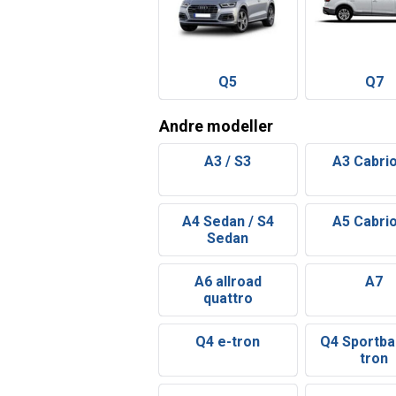
Q5
Q7
Andre modeller
A3 / S3
A3 Cabrio
A4 Sedan / S4
A5 Cabrio
Sedan
A6 allroad
A7
quattro
Q4 e-tron
Q4 Sportba
tron