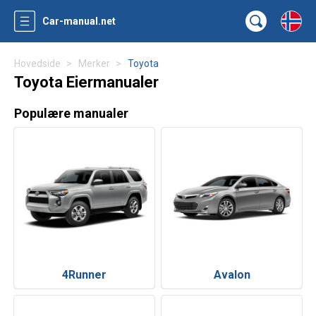
Car-manual.net
Hovedside
Merker
Toyota
Toyota Eiermanualer
Populære manualer
4Runner
Avalon