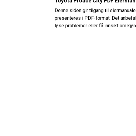
Toyota Proace City PDF Eierman
Denne siden gir tilgang til eiermanual
presenteres i PDF-format. Det anbefal
løse problemer eller få innsikt om kjør