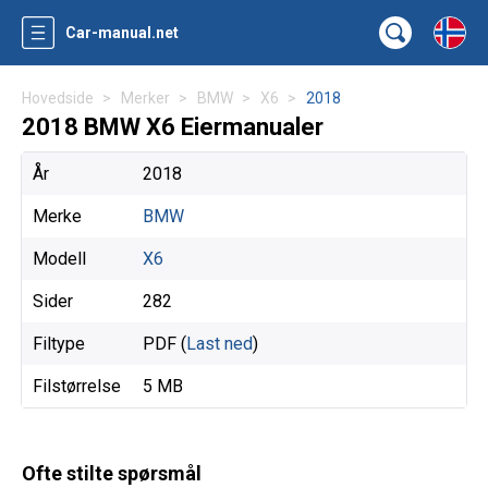
Car-manual.net
Hovedside
Merker
BMW
X6
2018
2018 BMW X6 Eiermanualer
År
2018
Merke
BMW
Modell
X6
Sider
282
Filtype
PDF (
Last ned
)
Filstørrelse
5 MB
Ofte stilte spørsmål