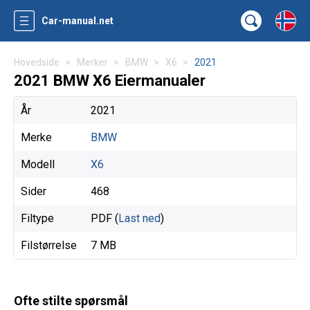
Car-manual.net
Hovedside
Merker
BMW
X6
2021
2021 BMW X6 Eiermanualer
År
2021
Merke
BMW
Modell
X6
Sider
468
Filtype
PDF (
Last ned
)
Filstørrelse
7 MB
Ofte stilte spørsmål