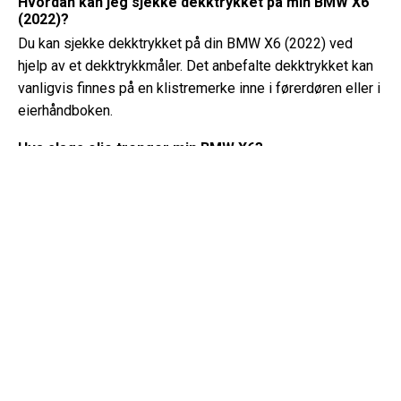
Hvordan kan jeg sjekke dekktrykket på min BMW X6
(2022)?
Du kan sjekke dekktrykket på din BMW X6 (2022) ved
hjelp av et dekktrykkmåler. Det anbefalte dekktrykket kan
vanligvis finnes på en klistremerke inne i førerdøren eller i
eierhåndboken.
Hva slags olje trenger min BMW X6?
Type olje din BMW X6 trenger avhenger av motoren. Sjekk
eierhåndboken for anbefalt oljeviskositet og
spesifikasjon.
Hva er egentlig et VIN-nummer?
Et VIN-nummer, også kjent som et
kjøretøyidentifikasjonsnummer, fungerer som en unik
identifikator for hvert kjøretøy. Det er best å konsultere
håndboken for BMW X6 (2022) for nøyaktig plassering av
VIN-nummeret.