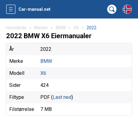
Car-manual.net
Hovedside
Merker
BMW
X6
2022
2022 BMW X6 Eiermanualer
År
2022
Merke
BMW
Modell
X6
Sider
424
Filtype
PDF (
Last ned
)
Filstørrelse
7 MB