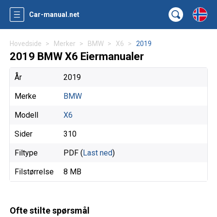
Car-manual.net
Hovedside
Merker
BMW
X6
2019
2019 BMW X6 Eiermanualer
År
2019
Merke
BMW
Modell
X6
Sider
310
Filtype
PDF (
Last ned
)
Filstørrelse
8 MB
Ofte stilte spørsmål